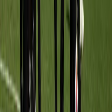
Afgeschermd
Speler
Wanneer
TRAININGSTIJDEN
Maandag
17:30
–
18:30
Veld
3
Woensdag
17:30
–
18:30
Veld
3
Achter de schermen
STAF
Stafleden worden via het CMS beheerd.