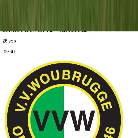
BSC '68 O9-2
vs
Meerburg O9-2
Sportpark Ons Nieuwe Erf
· veld veld 3 B2
26 sep
08:30