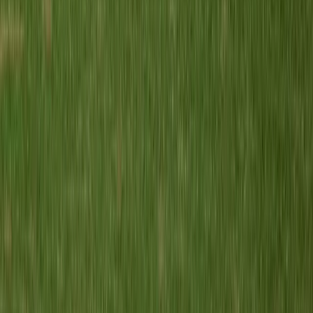
Meerburg O9-2
vs
Alphia O9-3
Sportpark Meerburg
· veld veld 2 B2
19 sep
09:30