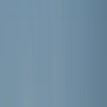
Word lid
Mijn Meerburg
F-junioren · 2e klasse Zwaluwen Jeugd (1e fase) 04
MEERBURG O9-2
Seizoen 2026/2027 · Training: Maandag, Woensdag
Selectie
DE SPELERS