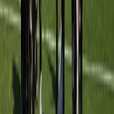
Komende wedstrijden
PROGRAMMA
Meerburg O9-2
vs
Hazerswoudse Boys O9-1
Sportpark Meerburg
· veld veld 2 A2
5 sep
09:30