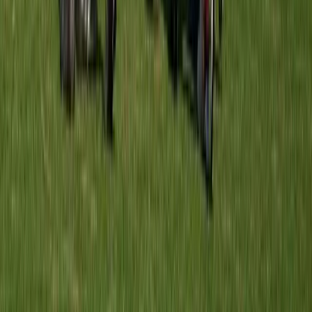
EMM'21 O9-2
vs
Meerburg O9-2
Sportpark Alkemade Oost
· veld veld 7 Pupillen A1
12 sep
10:00