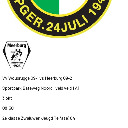
VV Woubrugge O9-1
vs
Meerburg O9-2
Sportpark Bateweg Noord
· veld veld 1 A1
3 okt
08:30
2e klasse Zwaluwen Jeugd (1e fase) 04