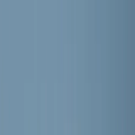
RKVV MEERBURG
Home
Nieuws
Teams
Programma
Sponsoren
Contact
Meer
Webshop