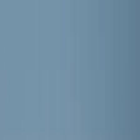
RKVV MEERBURG
Home
Nieuws
Teams
Programma
Sponsoren
Contact
Meer
Webshop