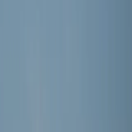
Word lid
Mijn Meerburg
O12 · 3e klasse Zwaluwen Jeugd (1e fase) 10
MEERBURG O12-3
Seizoen 2026/2027 · Training: Dinsdag, Donderdag
Selectie
DE SPELERS