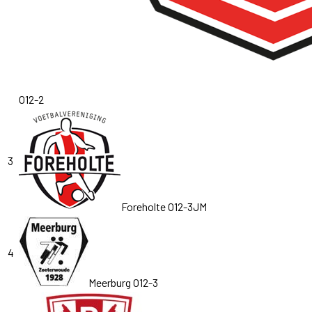
O12-2
3
Foreholte O12-3JM
4
Meerburg O12-3