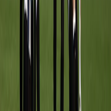
Afgeschermd
Teamleider
Recente uitslagen
UITSLAGEN