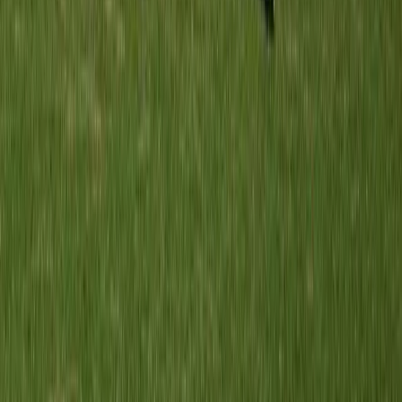
Voorschoten`97 O12-3
vs
Meerburg O12-3
23 mei 2026
0
-
9
W