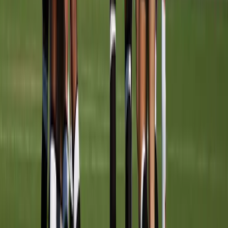
Afgeschermd
Speler
Wanneer
TRAININGSTIJDEN
Dinsdag
17:45
–
18:45
Veld
1A
Donderdag
17:00
–
18:00
Veld
2B
Achter de schermen
STAF