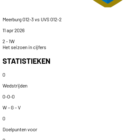
Meerburg O12-3
vs
UVS O12-2
11 apr 2026
2
-
1
W
Het seizoen in cijfers
STATISTIEKEN
0
Wedstrijden
0-0-0
W – G – V
0
Doelpunten voor