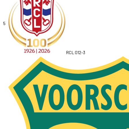
5
RCL O12-3