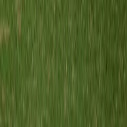
RCL O12-4
vs
Meerburg O12-3
16 mei 2026
0
-
8
W