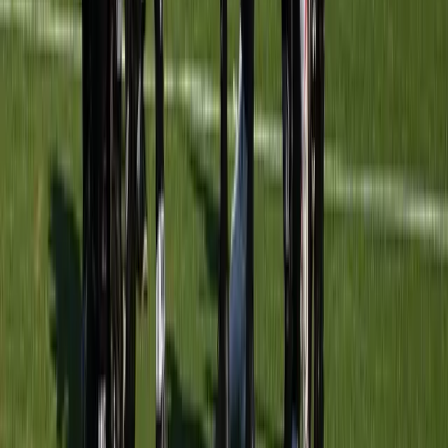
Meerburg O12-3
vs
ASC O12-3JM
30 mei 2026
7
-
5
W