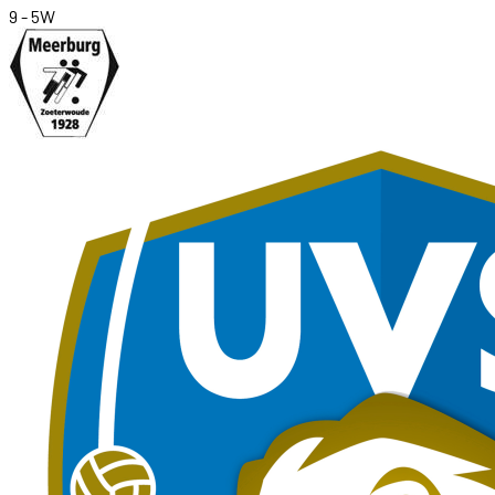
9
-
5
W