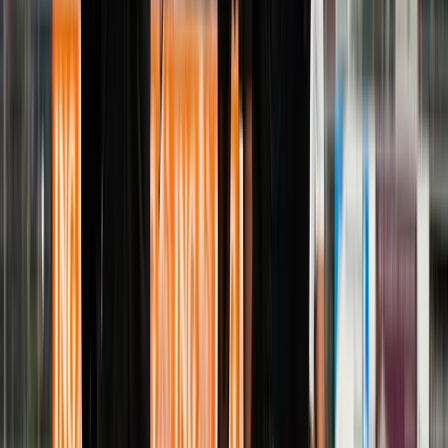
KW
Kas van der Werf
Speler
KZ
Koen van Zijp
Speler