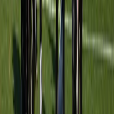
Meerburg 2
vs
Graaf W II VAC 4
Sportpark Meerburg
· veld veld 1
Thuis KK 02
·
Uit KK 11
5 sep
12:15