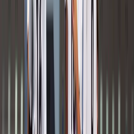
Jip Mat
Speler
CM
Cis Matthyssen
Speler