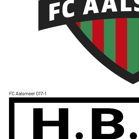
FC Aalsmeer O17-1