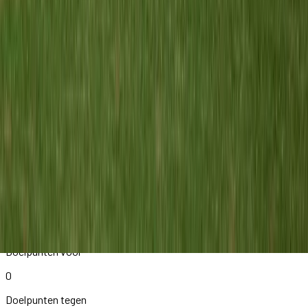
Meerburg O11-1
vs
Blauw-Zwart O11-1
11 apr 2026
6
-
0
W
Het seizoen in cijfers
STATISTIEKEN
0
Wedstrijden
0-0-0
W – G – V
0
Doelpunten voor
0
Doelpunten tegen