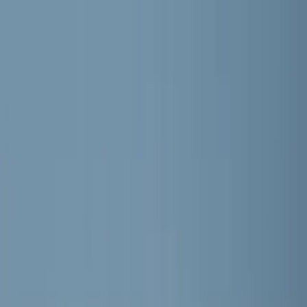
RKVV MEERBURG
Home
Nieuws
Teams
Programma
Sponsoren
Contact
Meer
Webshop