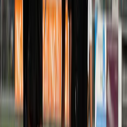
Afgeschermd
Speler
Wanneer
TRAININGSTIJDEN
Maandag
17:15
–
18:30
Veld
4
Woensdag
17:15
–
18:30
Veld
4
Achter de schermen
STAF
André Berk
Trainer
Jeroen van Zijp
Trainer