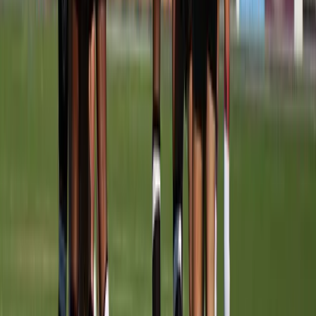
Recente uitslagen
UITSLAGEN
Meerburg O11-1
vs
Quick Boys O11-4
30 mei 2026
8
-
0
W