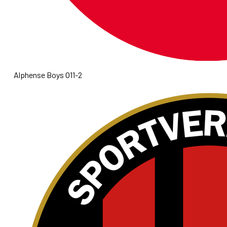
Alphense Boys O11-2