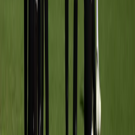
ASC O11-2
vs
Meerburg O11-1