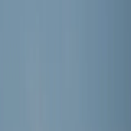
Word lid
Mijn Meerburg
E-junioren · Hoofdklasse Zwaluwen Jeugd (1e fase) 11
MEERBURG O11-1
Seizoen 2026/2027 · Training: Maandag, Woensdag
Selectie
DE SPELERS