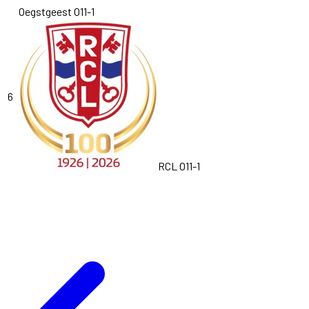
Oegstgeest O11-1
6
RCL O11-1